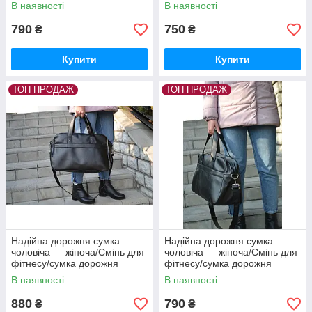
жіноча чоловіча
жіноча чоловіча
В наявності
В наявності
790
750
₴
₴
Купити
Купити
ТОП ПРОДАЖ
ТОП ПРОДАЖ
Надійна дорожня сумка
Надійна дорожня сумка
чоловіча — жіноча/Смінь для
чоловіча — жіноча/Смінь для
фітнесу/сумка дорожня
фітнесу/сумка дорожня
жіноча чоловіча
жіноча чоловіча
В наявності
В наявності
880
790
₴
₴