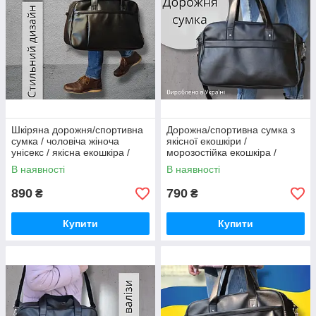
Шкіряна дорожня/спортивна
Дорожна/спортивна сумка з
сумка / чоловіча жіноча
якісної екошкіри /
унісекс / якісна екошкіра /
морозостійка екошкіра /
відділення під ноутбук / на
чоловіча жіноча / кріплення
В наявності
В наявності
валізу
на валізу / відділення під
ноутбу
890
790
₴
₴
Купити
Купити