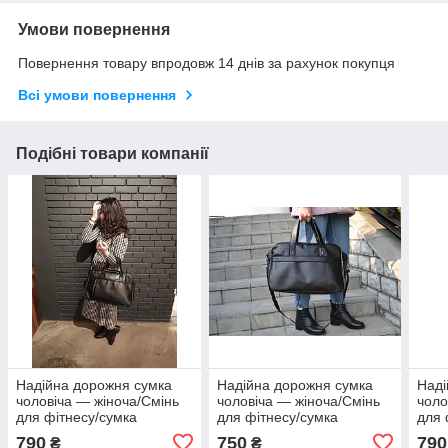
Умови повернення
Повернення товару впродовж 14 днів за рахунок покупця
Всі умови повернення
Подібні товари компанії
Надійна дорожня сумка
Надійна дорожня сумка
Наді
чоловіча — жіноча/Смінь
чоловіча — жіноча/Смінь
чоло
для фітнесу/сумка
для фітнесу/сумка
для 
дорожня жіноча чоловіча
дорожня жіноча чоловіча
доро
790
750
790
₴
₴