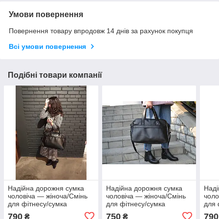
Умови повернення
Повернення товару впродовж 14 днів за рахунок покупця
Всі умови повернення
Подібні товари компанії
Надійна дорожня сумка
Надійна дорожня сумка
Наді
чоловіча — жіноча/Смінь
чоловіча — жіноча/Смінь
чоло
для фітнесу/сумка
для фітнесу/сумка
для 
дорожня жіноча чоловіча
дорожня жіноча чоловіча
доро
790
750
790
₴
₴