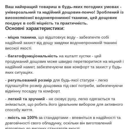
Ваш найкращий товариш в будь-яких погодних умовах -
універсальний та надійний дощовик-пончо! Зроблений із
високоякісної водонепроникної тканини, цей дощовик
поєднує в собі міцність та практичність.
Основні характеристики:
-
міцна тканина
, що відштовхує воду - забезпечте собі
надійний захист від дощу завдяки водонепроникній тканині
високої якості.
-
багатофункціональність
на кшталт хустки - цей
продуманий дощовик може швидко перетворитися на міцний і
надійний намет, забезпечуючи вам комфорт та захист у будь-
яких ситуаціях.
-
регульований розмір
для будь-якої статури - легко
підлаштуйте розмір дощовика під свої потреби, забезпечуючи
відмінну посадку та комфорт.
-
легкий та зручний
- не сковує руху, легко одягається та
знімається, що робить його ідеальним вибором для активного
способу життя.
-
якість на 100%
за стандартами - впевніться в надійності та
довговічності свого обладунку, оскільки він виготовлений
відповідно до високих стандартів якості.