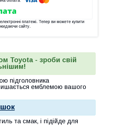
 електронні платежі. Тепер ви можете купити
окидаючи сайту.
м Toyota - зроби свій
ьнішим!
гою
підголовника
 пишається емблемою вашого
ушок
иль та смак, і підійде для