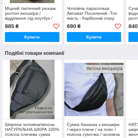
Міцний тактичний рюкзак
Чоловіча парасолька
Суч
ролтоп екошкіра /
Автомат Посилений -Топ
водо
відділення під ноутбук /
якість - Карбонові спиці
ролт
чоловічий жіночий унісекс
відд
885
690
840
₴
₴
/ чо
рол
Купити
Купити
Подібні товари компанії
Шкіряна чоловіча/жіноча
Сумка бананка з екошкіри
НАТ
НАТУРАЛЬНА ШКІРА 100%
/ через плече / на пояс /
шкір
поясна плечева сумка
поясна сумочка / чоловіча
жіно