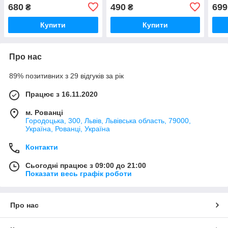
бананка кросбоді слінг
жіноча / барсетка кросбоді
плеч
680
490
699
₴
₴
месенджер
слінг
крос
Купити
Купити
Про нас
89% позитивних з 29 відгуків за рік
Працює з 16.11.2020
м. Рованці
Городоцька, 300, Львів, Львівська область, 79000,
Україна, Рованці, Україна
Контакти
Сьогодні працює з 09:00 до 21:00
Показати весь графік роботи
Про нас