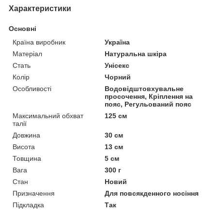
Характеристики
Основні
Країна виробник
Україна
Матеріал
Натуральна шкіра
Стать
Унісекс
Колір
Чорний
Особливості
Водовідштовхувальне
просочення, Кріплення на
пояс, Регульований пояс
Максимальний обхват
125 см
талії
Довжина
30 см
Висота
13 см
Товщина
5 см
Вага
300 г
Стан
Новий
Призначення
Для повсякденного носіння
Підкладка
Так