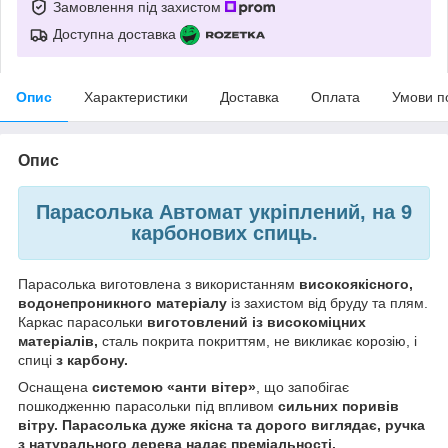
Замовлення під захистом
Доступна доставка
Опис
Характеристики
Доставка
Оплата
Умови п
Опис
Парасолька Автомат укріплений, на 9
карбонових спиць.
Парасолька виготовлена з використанням
високоякісного,
водонепроникного матеріалу
із захистом від бруду та плям.
Каркас парасольки
виготовлений із високоміцних
матеріалів,
сталь покрита покриттям, не викликає корозію, і
спиці
з карбону.
Оснащена
системою «анти вітер»
, що запобігає
пошкодженню парасольки під впливом
сильних поривів
вітру. Парасолька дуже якісна та дорого виглядає, ручка
з натурального дерева надає преміальності.