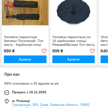
Чоловіча парасолька
Чоловіча парасолька на
Чоло
Автомат Посилений -Топ
16 карбонових спиць/
Авто
якість - Карбонові спиці
Режевий/Велика Топ якість
якіс
— Карбонові спиці
690
899
640
₴
₴
Купити
Купити
Про нас
89% позитивних з 29 відгуків за рік
Працює з 16.11.2020
м. Рованці
Городоцька, 300, Львів, Львівська область, 79000,