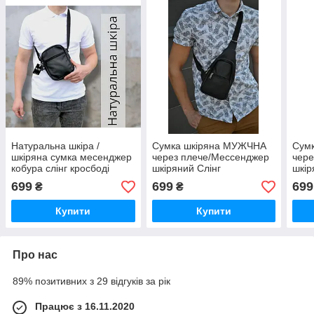
Натуральна шкіра /
Сумка шкіряна МУЖЧНА
Сум
шкіряна сумка месенджер
через плече/Мессенджер
чере
кобура слінг кросбоді
шкіряний Слінг
шкір
через плече барсетка
Барс
699
699
699
₴
₴
чоловіча
Купити
Купити
Про нас
89% позитивних з 29 відгуків за рік
Працює з 16.11.2020