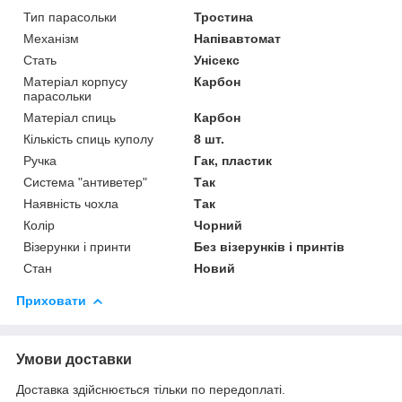
Тип парасольки
Тростина
Механізм
Напівавтомат
Стать
Унісекс
Матеріал корпусу
Карбон
парасольки
Матеріал спиць
Карбон
Кількість спиць куполу
8 шт.
Ручка
Гак, пластик
Система "антиветер"
Так
Наявність чохла
Так
Колір
Чорний
Візерунки і принти
Без візерунків і принтів
Стан
Новий
Приховати
Умови доставки
Доставка здійснюється тільки по передоплаті.