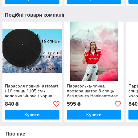
Подібні товари компанії
Парасоля повний автомат
Парасолька-плина
Пара
/ 16 спиць / 105 см /
прозора шатро 8 спиць
спиц
чоловіча жіноча / чорна
без принта Напівавтомат
чоло
складна парасолька /
Жіноча купольна
пара
840
595
840
₴
₴
водонепроникний купол
парасолька
водо
105 
Купити
Купити
Про нас