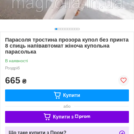
Парасоля тростина прозора купол без принта
8 спиць напівавтомат жіноча купольна
парасолька
В наявності
Роздріб
665
₴
Купити
або
Купити з
Що таке купити з Пром?