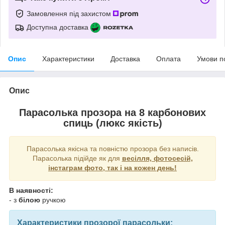
Замовлення під захистом
Доступна доставка
Опис
Характеристики
Доставка
Оплата
Умови п
Опис
Парасолька прозора на 8 карбонових
спиць (люкс якість)
Парасолька якісна та повністю прозора без написів.
Парасолька підійде як для
весілля, фотосесій,
інстаграм фото, так і на кожен день!
В наявності:
- з
білою
ручкою
Характеристики прозорої парасольки: