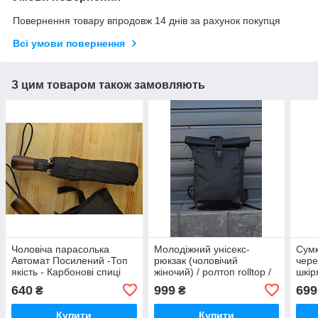
Повернення товару впродовж 14 днів за рахунок покупця
Всі умови повернення
З цим товаром також замовляють
Чоловіча парасолька
Молодіжний унісекс-
Сум
Автомат Посилений -Топ
рюкзак (чоловічий
чере
якість - Карбонові спиці
жіночий) / ролтоп rolltop /
шкір
відділення під ноутбук /
Барс
640
999
699
₴
₴
водонепроникний
Купити
Купити