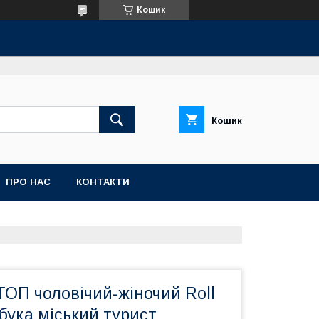
Кошик
Кошик
ПРО НАС
КОНТАКТИ
ОП чоловічий-жіночий Roll
бука міський турист