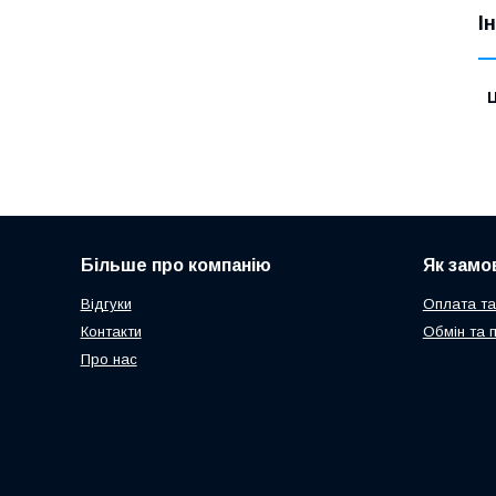
І
Ц
Більше про компанію
Як замо
Відгуки
Оплата та
Контакти
Обмін та 
Про нас