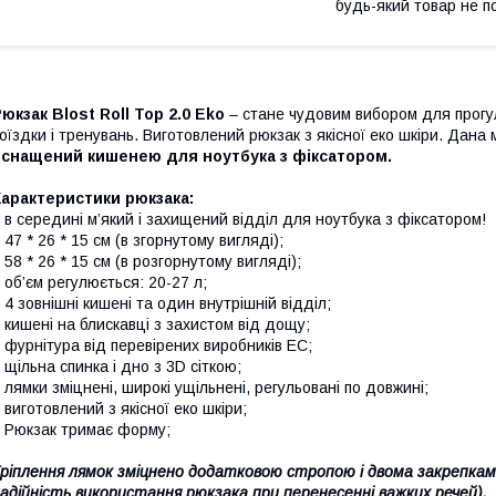
будь-який товар не п
юкзак Blost Roll Top 2.0 Eko
– стане чудовим вибором для прогуля
оїздки і тренувань. Виготовлений рюкзак з якісної еко шкіри. Дана
оснащений кишенею для ноутбука з фіксатором.
арактеристики рюкзака:
 в середині м’який і захищений відділ для ноутбука з фіксатором!
 47 * 26 * 15 см (в згорнутому вигляді);
 58 * 26 * 15 см (в розгорнутому вигляді);
 об’єм регулюється: 20-27 л;
 4 зовнішні кишені та один внутрішній відділ;
 кишені на блискавці з захистом від дощу;
 фурнітура від перевірених виробників EC;
 щільна спинка і дно з 3D сіткою;
 лямки зміцнені, широкі ущільнені, регульовані по довжині;
 виготовлений з якісної еко шкіри;
 Рюкзак тримає форму;
ріплення лямок зміцнено додатковою стропою і двома закрепками
адійність використання рюкзака при перенесенні важких речей).