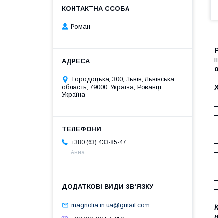
Роман
Р
п
Городоцька, 300, Львів, Львівська
Х
область, 79000, Україна, Рованці,
Україна
–
–
–
–
–
–
+380 (63) 433-85-47
–
Анна
–
–
–
–
magnolia.in.ua@gmail.com
К
н