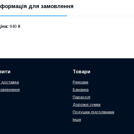
нформація для замовлення
іна:
940 ₴
вити
Товари
 доставка
Рюкзаки
повернення
Бананка
Парасолі
Дорожні сумки
Подушки-підголівники
Інше