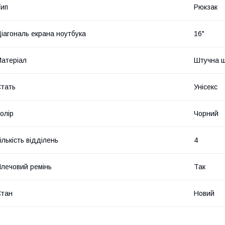
ип
Рюкзак
іагональ екрана ноутбука
16"
атеріал
Штучна ш
тать
Унісекс
олір
Чорний
ількість відділень
4
лечовий ремінь
Так
Стан
Новий