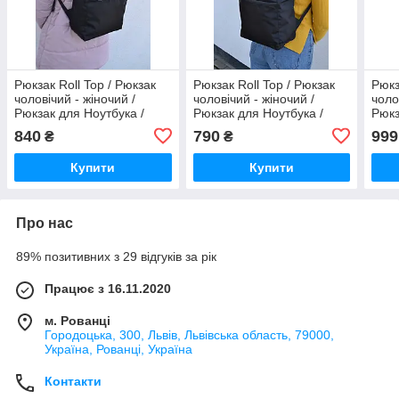
Рюкзак Roll Top / Рюкзак
Рюкзак Roll Top / Рюкзак
Рюкз
чоловічий - жіночий /
чоловічий - жіночий /
чоло
Рюкзак для Ноутбука /
Рюкзак для Ноутбука /
Рюкз
Рюкзак мужской черный /
Рюкзак мужской черный /
Рюкз
840
790
999
₴
₴
рюкзак городской
рюкзак городской
рюкз
Купити
Купити
Про нас
89% позитивних з 29 відгуків за рік
Працює з 16.11.2020
м. Рованці
Городоцька, 300, Львів, Львівська область, 79000,
Україна, Рованці, Україна
Контакти