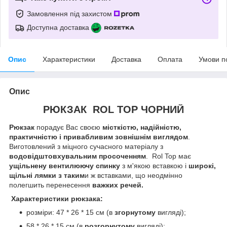
Замовлення під захистом
Доступна доставка
Опис
Характеристики
Доставка
Оплата
Умови п
Опис
РЮКЗАК ROL TOP ЧОРНИЙ
Рюкзак
порадує Вас своєю
місткістю, надійністю,
практичністю і привабливим зовнішнім виглядом
.
Виготовлений з міцного сучасного матеріалу з
водовідштовхувальним просоченням
. Rol Top має
ущільнену вентилюючу спинку
з м'якою вставкою і
широкі,
щільні лямки з таким
и ж вставками, що неодмінно
полегшить перенесення
важких речей.
Характеристики рюкзака:
розміри: 47 * 26 * 15 см (в
згорнутому
вигляді);
58 * 26 * 15 см (в
розгорнутому
вигляді);