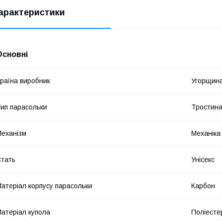
арактеристики
Основні
раїна виробник
Угорщин
ип парасольки
Тростин
еханізм
Механіка
тать
Унісекс
атеріал корпусу парасольки
Карбон
атеріал купола
Поліесте