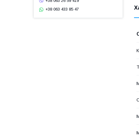
+38 063 26 59 419
Х
+38 063 433 85 47
К
Т
М
С
М
М