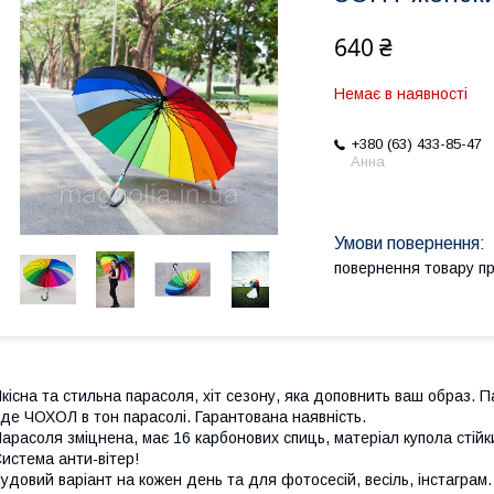
640 ₴
Немає в наявності
+380 (63) 433-85-47
Анна
повернення товару п
кісна та стильна парасоля, хіт сезону, яка доповнить ваш образ. П
де ЧОХОЛ в тон парасолі. Гарантована наявність.
арасоля зміцнена, має 16 карбонових спиць, матеріал купола стійк
истема анти-вітер!
удовий варіант на кожен день та для фотосесій, весіль, інстаграм.