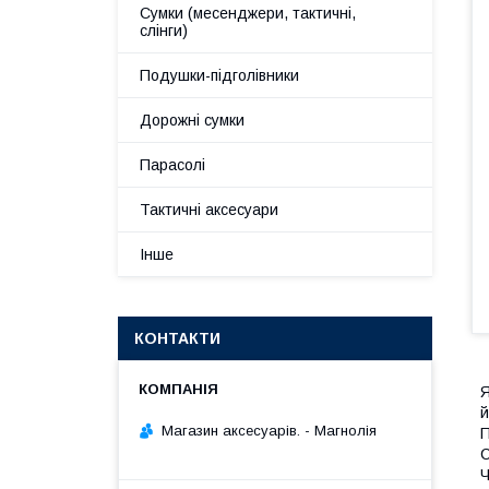
Сумки (месенджери, тактичні,
слінги)
Подушки-підголівники
Дорожні сумки
Парасолі
Тактичні аксесуари
Інше
КОНТАКТИ
Я
й
Магазин аксесуарів. - Магнолія
П
С
Ч