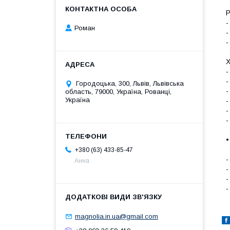
Р
-
Роман
-
-
-
-
Городоцька, 300, Львів, Львівська
-
область, 79000, Україна, Рованці,
Україна
-
-
-
+380 (63) 433-85-47
-
Анна
-
-
-
magnolia.in.ua@gmail.com