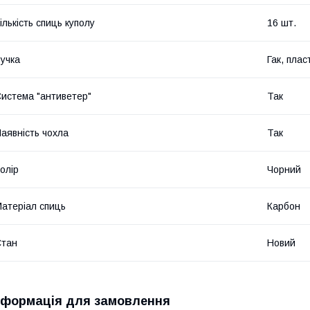
ількість спиць куполу
16 шт.
учка
Гак, плас
истема "антиветер"
Так
аявність чохла
Так
олір
Чорний
атеріал спиць
Карбон
Стан
Новий
нформація для замовлення