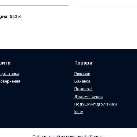
іна:
640 ₴
вити
Товари
 доставка
Рюкзаки
повернення
Бананка
Парасолі
Дорожні сумки
Подушки-підголівники
Інше
Сайт створений на маркетплейсі
Prom.ua