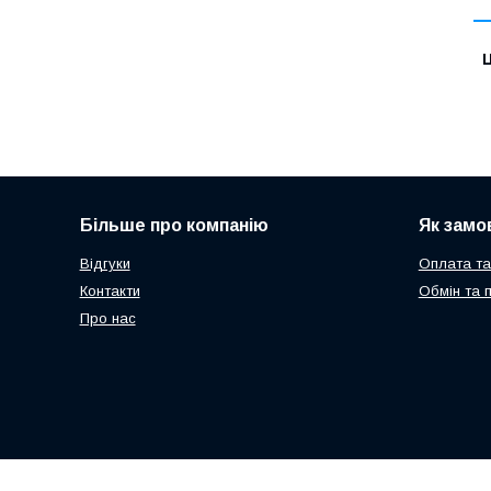
Ц
Більше про компанію
Як замо
Відгуки
Оплата та
Контакти
Обмін та 
Про нас