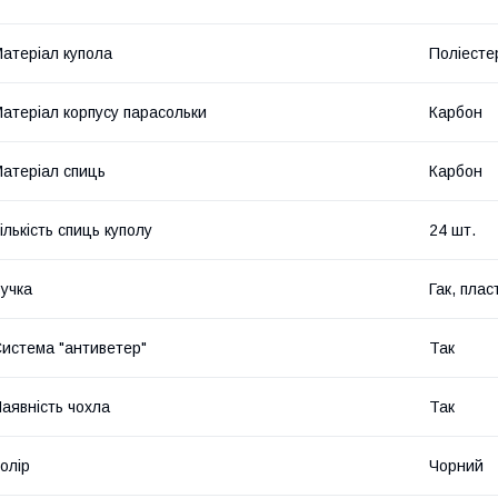
атеріал купола
Поліесте
атеріал корпусу парасольки
Карбон
атеріал спиць
Карбон
ількість спиць куполу
24 шт.
учка
Гак, плас
истема "антиветер"
Так
аявність чохла
Так
олір
Чорний