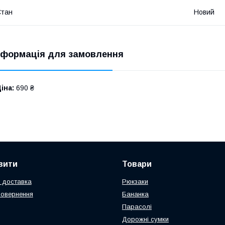
Стан
Новий
нформація для замовлення
іна:
690 ₴
вити
Товари
 доставка
Рюкзаки
повернення
Бананка
Парасолі
Дорожні сумки