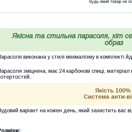
будь-який товар не п
Якісна та стильна парасоля, хіт с
образ
Парасоля виконана у стилі мінімалізму в комплекті й
Парасоля зміцнена, має 24 карбонові спиці, матеріал
потертостей.
Якість 100
Система анти-ві
Чудовий варіант на кожен день, який захистить вас в
Розміри: