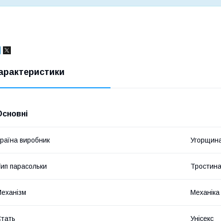
арактеристики
Основні
раїна виробник
Угорщин
ип парасольки
Тростин
еханізм
Механіка
тать
Унісекс