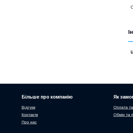
І
Ц
Більше про компанію
Як замо
Відгуки
Оплата та
Контакти
Обмін та 
Про нас