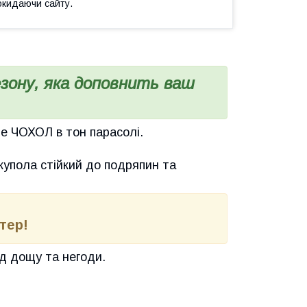
окидаючи сайту.
езону, яка доповнить ваш
де ЧОХОЛ в тон парасолі.
 купола стійкий до подряпин та
%
тер!
ід дощу та негоди.