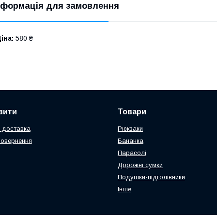
нформація для замовлення
іна:
580 ₴
вити
Товари
 доставка
Рюкзаки
повернення
Бананка
Парасолі
Дорожні сумки
Подушки-підголівники
Інше