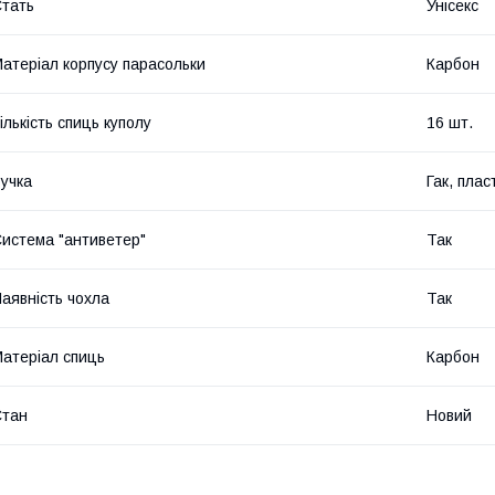
тать
Унісекс
атеріал корпусу парасольки
Карбон
ількість спиць куполу
16 шт.
учка
Гак, плас
истема "антиветер"
Так
аявність чохла
Так
атеріал спиць
Карбон
Стан
Новий