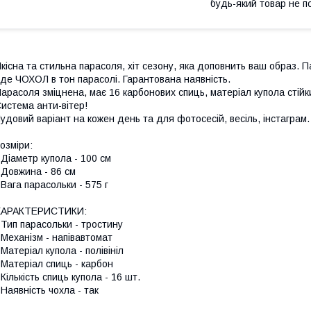
будь-який товар не п
кісна та стильна парасоля, хіт сезону, яка доповнить ваш образ. П
де ЧОХОЛ в тон парасолі. Гарантована наявність.
арасоля зміцнена, має 16 карбонових спиць, матеріал купола стійк
истема анти-вітер!
удовий варіант на кожен день та для фотосесій, весіль, інстаграм.
озміри:
 Діаметр купола - 100 см
 Довжина - 86 см
 Вага парасольки - 575 г
ХАРАКТЕРИСТИКИ:
 Тип парасольки - тростину
 Механізм - напівавтомат
 Матеріал купола - полівініл
 Матеріал спиць - карбон
 Кількість спиць купола - 16 шт.
 Наявність чохла - так