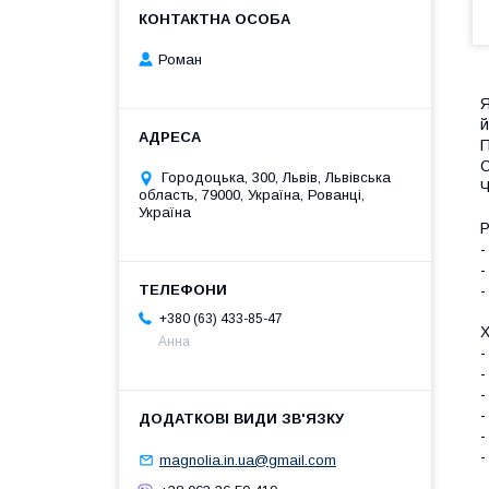
Роман
Я
й
П
С
Городоцька, 300, Львів, Львівська
Ч
область, 79000, Україна, Рованці,
Україна
Р
-
-
-
+380 (63) 433-85-47
Анна
-
-
-
-
-
-
magnolia.in.ua@gmail.com