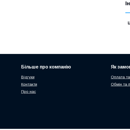
І
Ц
Більше про компанію
Як замо
Відгуки
Оплата та
Контакти
Обмін та 
Про нас