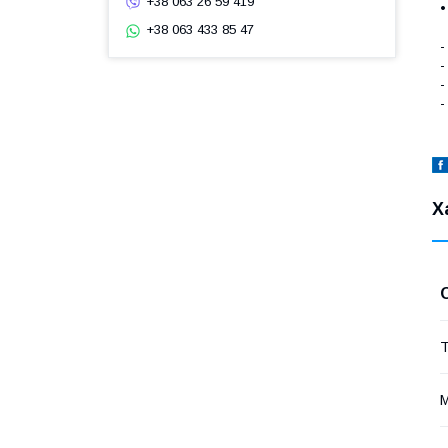
+38 063 26 59 419
+38 063 433 85 47
-
-
-
-
Х
Т
М