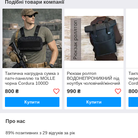
Подібні товари компанії
Тактична нагрудна сумка з
Рюкзак ролтоп
Такт
патч-панеллю та MOLLE
ВОДОНЕПРОНИКНИЙ під
чере
чорна Cordura 1000D
ноутбук чоловічий/жіночий
Cord
унісекс 30×20×8 см
туристичний міський
кише
800
990
800
₴
₴
вентилююча спинка та
лямки
Купити
Купити
Про нас
89% позитивних з 29 відгуків за рік