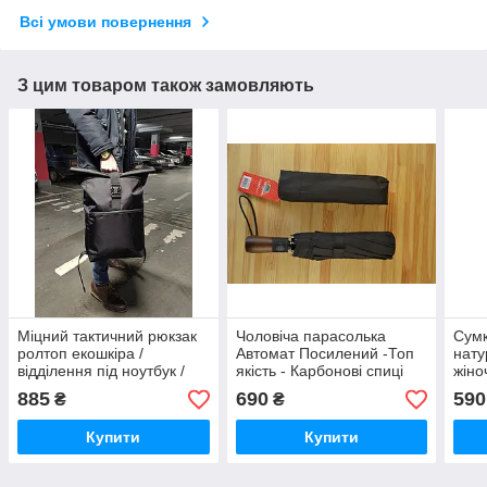
Всі умови повернення
З цим товаром також замовляють
Міцний тактичний рюкзак
Чоловіча парасолька
Сумк
ролтоп екошкіра /
Автомат Посилений -Топ
нату
відділення під ноутбук /
якість - Карбонові спиці
жіно
чоловічий жіночий унісекс
сумк
885
690
590
₴
₴
Купити
Купити