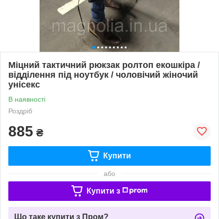
Міцний тактичний рюкзак ролтоп екошкіра /
відділення під ноутбук / чоловічий жіночий
унісекс
В наявності
Роздріб
885
₴
Купити
або
Купити з
Що таке купити з Пром?