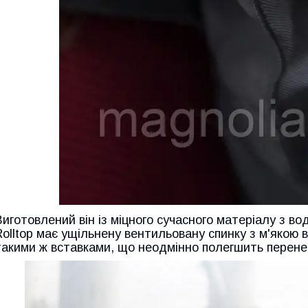
Виготовлений він із міцного сучасного матеріалу з 
Rolltop має ущільнену вентильовану спинку з м'якою в
такими ж вставками, що неодмінно полегшить перене