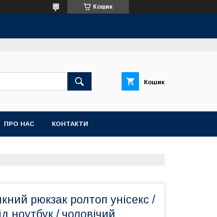
Кошик
Кошик
ПРО НАС
КОНТАКТИ
ний рюкзак ролтоп унісекс /
ід ноутбук / чоловічий