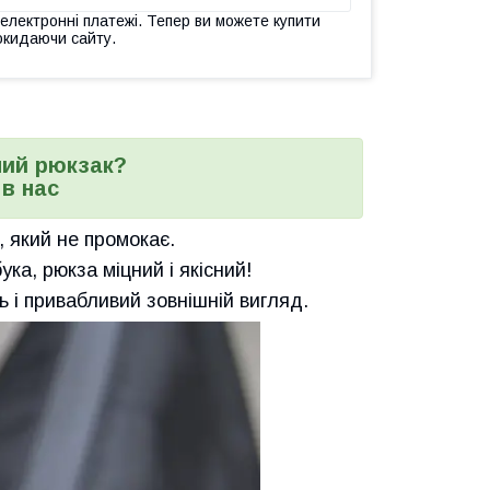
 електронні платежі. Тепер ви можете купити
окидаючи сайту.
ний рюкзак?
в нас
, який не промокає.
ка, рюкза міцний і якісний!
ь і привабливий зовнішній вигляд.