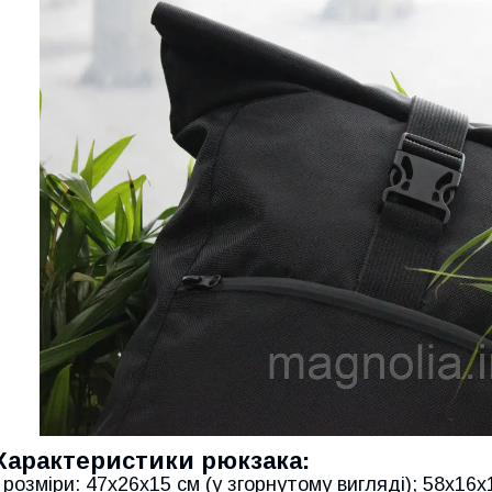
Характеристики рюкзака:
- розміри: 47х26х15 см (у згорнутому вигляді); 58х16х